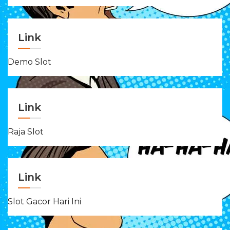
Link
Demo Slot
Link
Raja Slot
Link
Slot Gacor Hari Ini