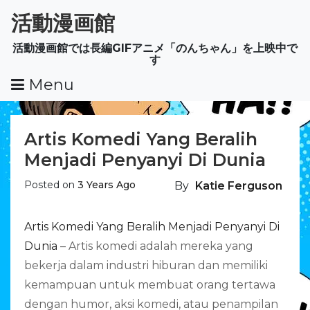
Skip
活動漫画館
To
Content
活動漫画館では長編GIFアニメ「のんちゃん」を上映中で
す
Menu
Artis Komedi Yang Beralih
Menjadi Penyanyi Di Dunia
Posted on
3 Years Ago
By
Katie Ferguson
Artis Komedi Yang Beralih Menjadi Penyanyi Di
Dunia
– Artis komedi adalah mereka yang
bekerja dalam industri hiburan dan memiliki
kemampuan untuk membuat orang tertawa
dengan humor, aksi komedi, atau penampilan