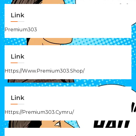
Link
Premium303
Link
Https://www.premium303.shop/
Link
Https://premium303.cymru/