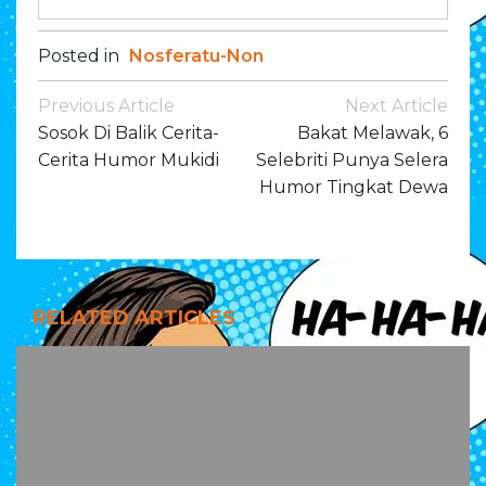
Posted in
Nosferatu-Non
Post
Previous Article
Next Article
Navigation
Sosok Di Balik Cerita-
Bakat Melawak, 6
Cerita Humor Mukidi
Selebriti Punya Selera
Humor Tingkat Dewa
RELATED ARTICLES