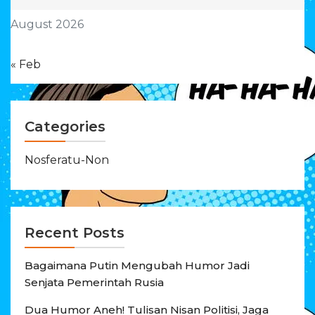
August 2026
« Feb
Categories
Nosferatu-Non
Recent Posts
Bagaimana Putin Mengubah Humor Jadi
Senjata Pemerintah Rusia
Dua Humor Aneh! Tulisan Nisan Politisi, Jaga