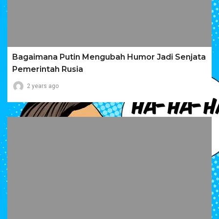
Bagaimana Putin Mengubah Humor Jadi Senjata
Pemerintah Rusia
2 years ago