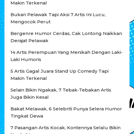
Makin Terkenal
Bukan Pelawak Tapi Aksi 7 Artis Ini Lucu,
Mengocok Perut
Bergenre Humor Cerdas, Cak Lontong Naikkan
Derajat Pelawak
14 Artis Perempuan Yang Menikah Dengan Laki-
Laki Humoris
5 Artis Gagal Juara Stand Up Comedy Tapi
Makin Terkenal
Selain Bikin Ngakak, 7 Tebak-Tebakan Artis
Juga Bikin Kesal
Bakat Melawak, 6 Selebriti Punya Selera Humor
Tingkat Dewa
7 Pasangan Artis Kocak, Kontennya Selalu Bikin