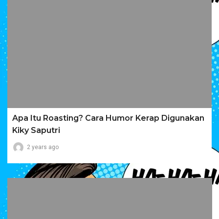
Apa Itu Roasting? Cara Humor Kerap Digunakan
Kiky Saputri
2 years ago