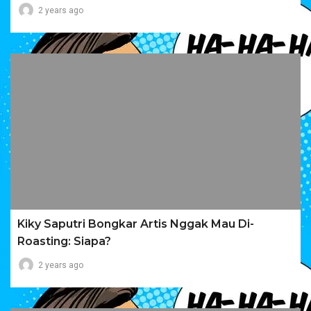
2 years ago
Kiky Saputri Bongkar Artis Nggak Mau Di-
Roasting: Siapa?
2 years ago