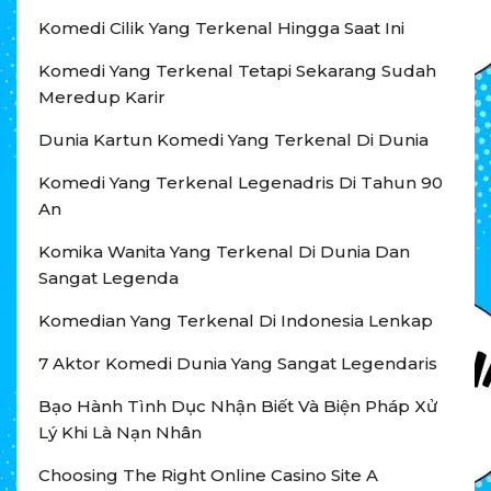
Komedi Cilik Yang Terkenal Hingga Saat Ini
Komedi Yang Terkenal Tetapi Sekarang Sudah
Meredup Karir
Dunia Kartun Komedi Yang Terkenal Di Dunia
Komedi Yang Terkenal Legenadris Di Tahun 90
An
Komika Wanita Yang Terkenal Di Dunia Dan
Sangat Legenda
Komedian Yang Terkenal Di Indonesia Lenkap
7 Aktor Komedi Dunia Yang Sangat Legendaris
Bạo Hành Tình Dục Nhận Biết Và Biện Pháp Xử
Lý Khi Là Nạn Nhân
Choosing The Right Online Casino Site A