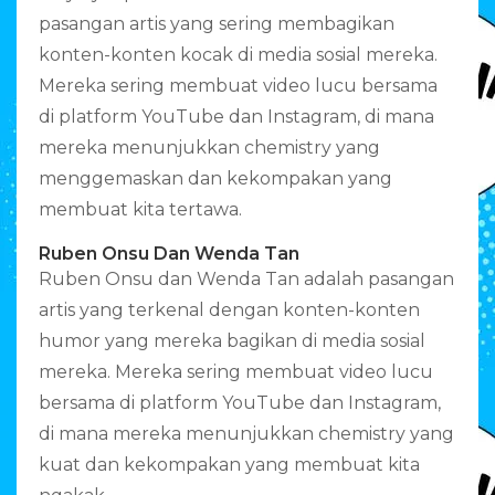
pasangan artis yang sering membagikan
konten-konten kocak di media sosial mereka.
Mereka sering membuat video lucu bersama
di platform YouTube dan Instagram, di mana
mereka menunjukkan chemistry yang
menggemaskan dan kekompakan yang
membuat kita tertawa.
Ruben Onsu Dan Wenda Tan
Ruben Onsu dan Wenda Tan adalah pasangan
artis yang terkenal dengan konten-konten
humor yang mereka bagikan di media sosial
mereka. Mereka sering membuat video lucu
bersama di platform YouTube dan Instagram,
di mana mereka menunjukkan chemistry yang
kuat dan kekompakan yang membuat kita