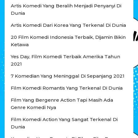
Artis Komedi Yang Beralih Menjadi Penyanyi Di
Dunia
Artis Komedi Dari Korea Yang Terkenal Di Dunia
20 Film Komedi Indonesia Terbaik, Dijamin Bikin
Ketawa
Yes Day, Film Komedi Terbaik Amerika Tahun
2021
7 Komedian Yang Meninggal Di Sepanjang 2021
Film Komedi Romantis Yang Terkenal Di Dunia
Film Yang Bergenre Action Tapi Masih Ada
Genre Komedi Nya
Film Komedi Action Yang Sangat Terkenal Di
Dunia