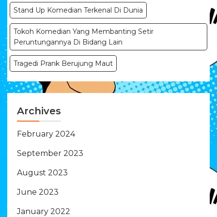
Stand Up Komedian Terkenal Di Dunia
Tokoh Komedian Yang Membanting Setir
Peruntungannya Di Bidang Lain
Tragedi Prank Berujung Maut
Archives
February 2024
September 2023
August 2023
June 2023
January 2022