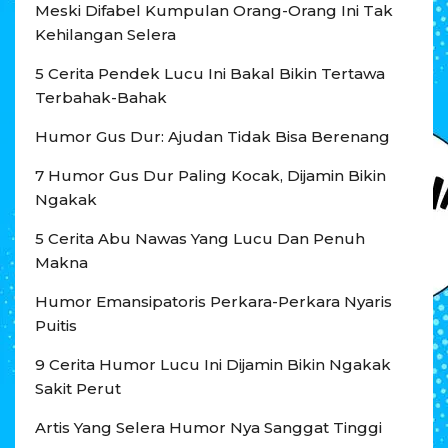
Meski Difabel Kumpulan Orang-Orang Ini Tak
Kehilangan Selera
5 Cerita Pendek Lucu Ini Bakal Bikin Tertawa
Terbahak-Bahak
Humor Gus Dur: Ajudan Tidak Bisa Berenang
7 Humor Gus Dur Paling Kocak, Dijamin Bikin
Ngakak
5 Cerita Abu Nawas Yang Lucu Dan Penuh
Makna
Humor Emansipatoris Perkara-Perkara Nyaris
Puitis
9 Cerita Humor Lucu Ini Dijamin Bikin Ngakak
Sakit Perut
Artis Yang Selera Humor Nya Sanggat Tinggi