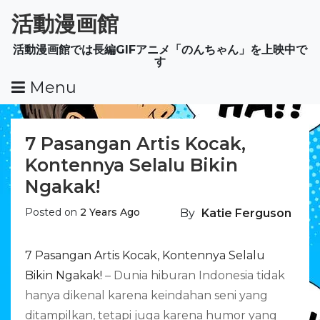
Skip
活動漫画館
To
Content
活動漫画館では長編GIFアニメ「のんちゃん」を上映中で
す
Menu
7 Pasangan Artis Kocak,
Kontennya Selalu Bikin
Ngakak!
Posted on
2 Years Ago
By
Katie Ferguson
7 Pasangan Artis Kocak, Kontennya Selalu
Bikin Ngakak!
– Dunia hiburan Indonesia tidak
hanya dikenal karena keindahan seni yang
ditampilkan, tetapi juga karena humor yang