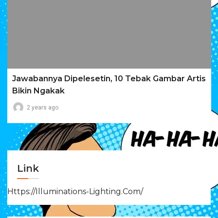
Jawabannya Dipelesetin, 10 Tebak Gambar Artis
Bikin Ngakak
2 years ago
Link
Https://illuminations-Lighting.com/