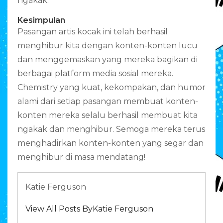
ngakak.
Kesimpulan
Pasangan artis kocak ini telah berhasil
menghibur kita dengan konten-konten lucu
dan menggemaskan yang mereka bagikan di
berbagai platform media sosial mereka.
Chemistry yang kuat, kekompakan, dan humor
alami dari setiap pasangan membuat konten-
konten mereka selalu berhasil membuat kita
ngakak dan menghibur. Semoga mereka terus
menghadirkan konten-konten yang segar dan
menghibur di masa mendatang!
Katie Ferguson
View All Posts ByKatie Ferguson