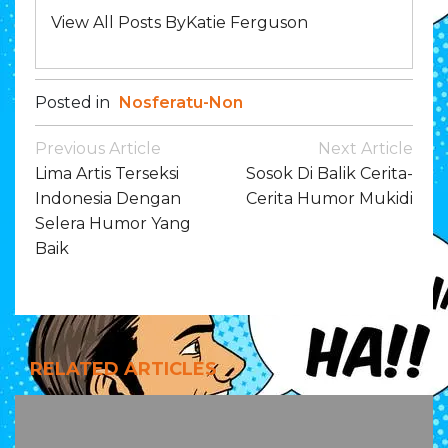
View All Posts ByKatie Ferguson
Posted in
Nosferatu-Non
Post
Previous Article
Next Article
Navigation
Lima Artis Terseksi
Sosok Di Balik Cerita-
Indonesia Dengan
Cerita Humor Mukidi
Selera Humor Yang
Baik
RELATED ARTICLES