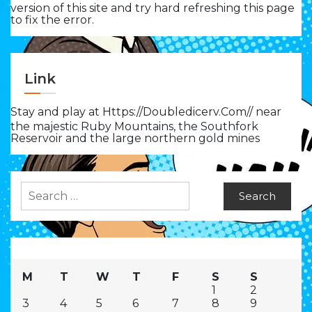
version of this site and try hard refreshing this page
to fix the error.
Link
Stay and play at
Https://doubledicerv.com//
near
the majestic Ruby Mountains, the Southfork
Reservoir and the large northern gold mines
Search
for:
M
T
W
T
F
S
S
1
2
3
4
5
6
7
8
9