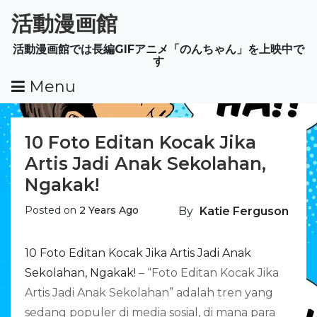
Skip
活動漫画館
To
Content
活動漫画館では長編GIFアニメ「のんちゃん」を上映中で
す
Menu
10 Foto Editan Kocak Jika
Artis Jadi Anak Sekolahan,
Ngakak!
Posted on
2 Years Ago
By
Katie Ferguson
10 Foto Editan Kocak Jika Artis Jadi Anak
Sekolahan, Ngakak!
– “Foto Editan Kocak Jika
Artis Jadi Anak Sekolahan” adalah tren yang
sedang populer di media sosial, di mana para