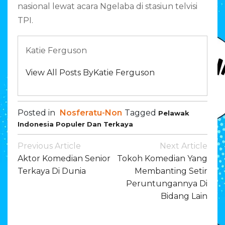
nasional lewat acara Ngelaba di stasiun telvisi
TPI.
Katie Ferguson
View All Posts ByKatie Ferguson
Posted in
Nosferatu-Non
Tagged
Pelawak
Indonesia Populer Dan Terkaya
Post
Previous Article
Next Article
Navigation
Aktor Komedian Senior
Tokoh Komedian Yang
Terkaya Di Dunia
Membanting Setir
Peruntungannya Di
Bidang Lain