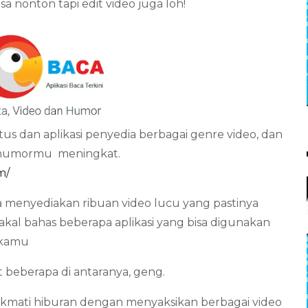
a nonton tapi edit video juga loh!
tus dan aplikasi penyedia berbagai genre video, dan
a humormu meningkat.
m/
sa menyediakan ribuan video lucu yang pastinya
akal bahas beberapa aplikasi yang bisa digunakan
 kamu
ut beberapa di antaranya, geng.
ikmati hiburan dengan menyaksikan berbagai video