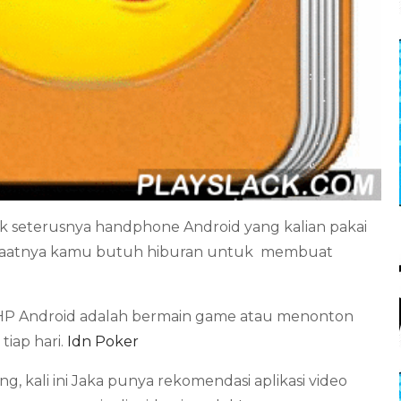
ak seterusnya handphone Android yang kalian pakai
a saatnya kamu butuh hiburan untuk membuat
di HP Android adalah bermain game atau menonton
tiap hari.
Idn Poker
, kali ini Jaka punya rekomendasi aplikasi video