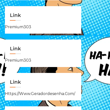
Link
Premium303
Link
Premium303
Link
Https://www.geradordesenha.com/