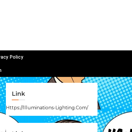
vacy Policy
n
Link
Https://illuminations-Lighting.com/