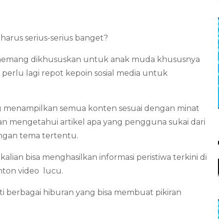
harus serius-serius banget?
g memang dikhususkan untuk anak muda khususnya
 perlu lagi repot kepoin sosial media untuk
 menampilkan semua konten sesuai dengan minat
n mengetahui artikel apa yang pengguna sukai dari
ngan tema tertentu.
 kalian bisa menghasilkan informasi peristiwa terkini di
nton video lucu.
ti berbagai hiburan yang bisa membuat pikiran